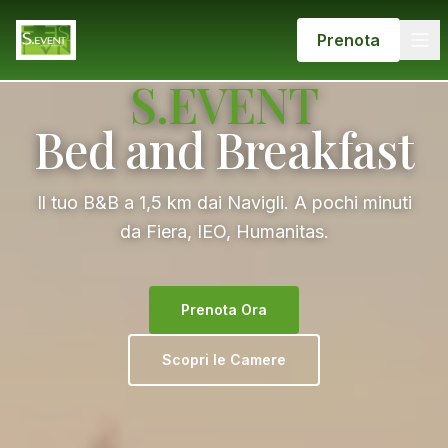
Prenota
S.EVENT
Bed and Breakfast
Il tuo B&B a 1,5 km dai Navigli. A pochi minuti
da Fiera, IEO, Humanitas.
Prenota Ora
Scopri le Camere